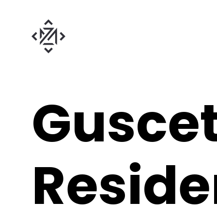
Guscett
Reside