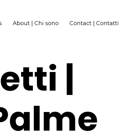
s
About | Chi sono
Contact | Contatti
tti |
 Palme