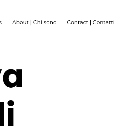
s
About | Chi sono
Contact | Contatti
va
i