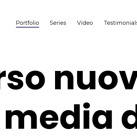
Portfolio
Series
Video
Testimonial
rso nuo
 media d